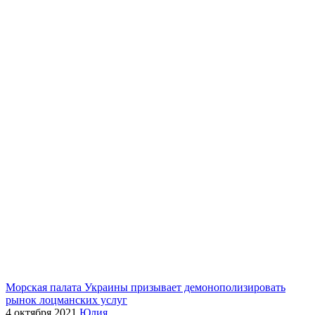
Морская палата Украины призывает демонополизировать
рынок лоцманских услуг
4 октября 2021
Юлия