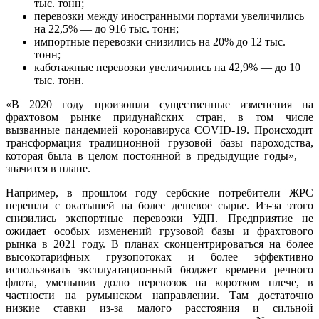
тыс. тонн;
перевозки между иностранными портами увеличились
на 22,5% — до 916 тыс. тонн;
импортные перевозки снизились на 20% до 12 тыс.
тонн;
каботажные перевозки увеличились на 42,9% — до 10
тыс. тонн.
«В 2020 году произошли существенные изменения на
фрахтовом рынке придунайских стран, в том числе
вызванные пандемией коронавируса COVID-19. Происходит
трансформация традиционной грузовой базы пароходства,
которая была в целом постоянной в предыдущие годы», —
значится в плане.
Например, в прошлом году сербские потребители ЖРС
перешли с окатышей на более дешевое сырье. Из-за этого
снизились экспортные перевозки УДП. Предприятие не
ожидает особых изменений грузовой базы и фрахтового
рынка в 2021 году. В планах сконцентрироваться на более
высокотарифных грузопотоках и более эффективно
использовать эксплуатационный бюджет времени речного
флота, уменьшив долю перевозок на коротком плече, в
частности на румынском направлении. Там достаточно
низкие ставки из-за малого расстояния и сильной