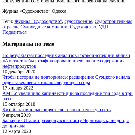
конкуренции со стороны румынского перевозчика Navrom.
Журнал «Судоходство» Одесса
Теги:
Журнал "Судоходство"
,
судостроение
,
Судостроительная
отрасль
,
Судоходные компании
,
Судоходство
,
УДП
Поделиться
Материалы по теме
По результатам последних анализов Госэкоинспекции вблизи
«Аметиста» было зафиксировано превышение содержания
нефтепродуктов
10 декабря 2020
Чтобы история не повторилась: расширение Суэцкого канала
будет завершено к июлю следующего года
17 января 2022
АМПУ увеличило капинвестиции за последние три года в три
раза
15 октября 2018
Китай активно расширяет свою логистическую сеть
9 апреля 2019
Балкер из Италии развернулся в порту Черноморск, не дойдя
до причала
12 марта 2020