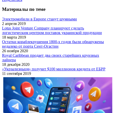
Материалы по теме
Электромобили в Европе станут шумными
2 апреля 2019
Lotus Joint Venture Company планируют сделать
логистическим центром поставок украинской продукции
18 марта 2019
Остатки кораблекрушения 1800-х годов были обнаружены
недалеко от порта Сент-Огастин
26 ноября 2020
Royal Caribbean продает два своих старейших круизных
лайнера
18 декабря 2020
«Укрзализныця» получит $100 миллионов кредита от ЕБРР
11 сентября 2019