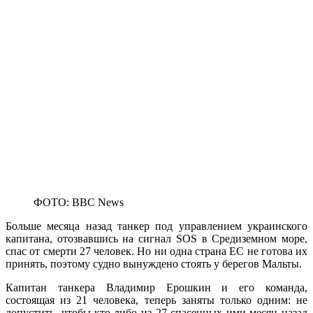
ФОТО: BBC News
Больше месяца назад танкер под управлением украинского
капитана, отозвавшись на сигнал SOS в Средиземном море,
спас от смерти 27 человек. Но ни одна страна ЕС не готова их
принять, поэтому судно вынуждено стоять у берегов Мальты.
Капитан танкера Владимир Ерошкин и его команда,
состоящая из 21 человека, теперь заняты только одним: не
допустить, чтобы кто-либо из 27 спасенных ими месяц назад